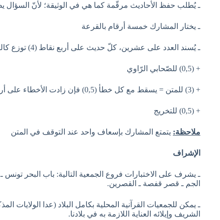
ـ يُطلب حفظ الأحاديث مرقّمة كما هي في الوثيقة؛ لأنّ السؤال ي
ـ يختار المشارك خمسة أرقام بالقرعة
ـ يُسند العدد على عشرين، كلّ حديث على أربع نقاط (4) توزع كالتالي:
+ (0,5) للصّحابي الرّاوي
+ (3) للمتن = يسقط مع كل خطأ (0,5) فإن زادت الأخطاء على أربعة يسند صفر.
+ (0,5) للتخريج
ملاحظة:
يتمتع المشارك بإسعاف واحد عند التوقف في المتن
الإشراف
ـ يشرف على الاختبارات فروع الجمعية التالية: باب البحر تونس ـ 
الجم ـ قصر قفصة ـ القصرين.
ـ يمكن للجمعيات القرآنية المحلية بكامل البلاد (عدا الولايات ا
الشريف وإيلائه العناية اللازمة به في بلادنا.