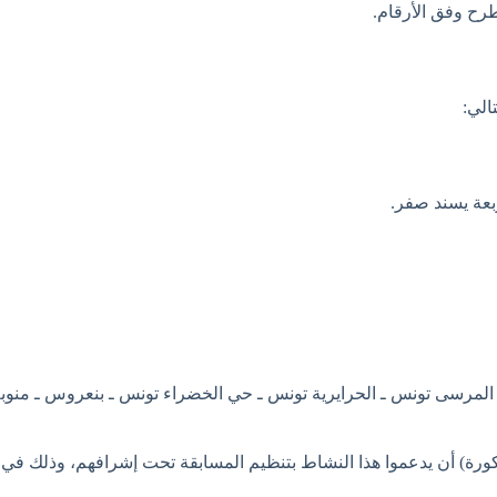
طرح وفق الأرقام.
المرسى تونس ـ الحرايرية تونس ـ حي الخضراء تونس ـ بنعروس ـ منوبة ـ
لمذكورة) أن يدعموا هذا النشاط بتنظيم المسابقة تحت إشرافهم، وذلك في