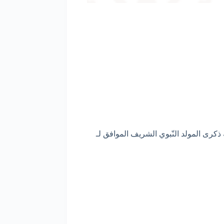
ية لحفظ الحديث النّبوي الشريف (الدورة الثانية 1445 هـ/ 2023 م)، وذلك بمناسبة ذكرى المولد النّبوي الشريف الموافق لـ