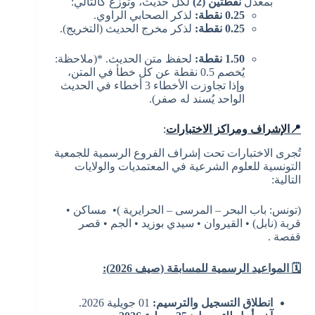
بمعدل
نقطتين
(2)
لكل حديث، وتوزع كالتالي:
0.25
نقطة
:
لذكر الصحابي الراوي.
0.25
نقطة
:
لذكر مخرج الحديث (التخريج).
1.50
نقطة
:
لحفظ متن الحديث. *(ملاحظة:
يُخصم 0.5 نقطة عن كل خطأ في المتن،
وإذا تجاوزت الأخطاء 3 أخطاء في الحديث
الواحد يُسند له صفر).
📍
الإشراف ومراكز الاختبارات
:
تُجرى الاختبارات تحت إشراف الفروع الرسمية للجمعية
التونسية للعلوم الشرعية في المعتمديات والولايات
التالية:
(تونس: باب البحر – المرسى – الحرايرية )• مساكن •
قربة (نابل) • القيروان • سيدي بوزيد • الجم • قصر
قفصة .
🗓️
المواعيد الرسمية للمسابقة (صيف 2026)
:
انطلاق التسجيل والترسيم
:
01 جويلية 2026.