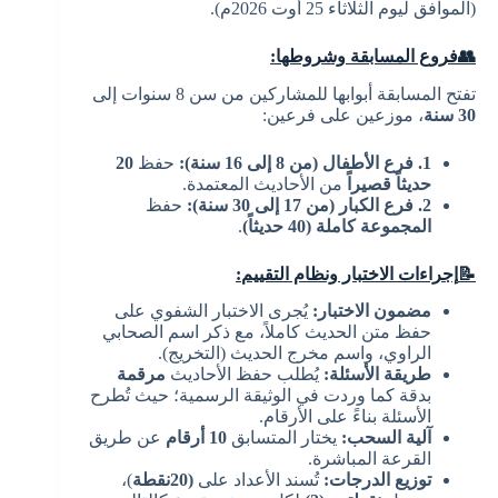
(الموافق ليوم الثلاثاء 25 أوت 2026م).
👥
فروع المسابقة وشروطها
:
تفتح المسابقة أبوابها للمشاركين من سن 8 سنوات إلى
30 سنة
، موزعين على فرعين:
1.
فرع الأطفال (من 8 إلى 16 سنة)
:
حفظ
20
حديثاً قصيراً
من الأحاديث المعتمدة.
2.
فرع الكبار (من 17 إلى 30 سنة)
:
حفظ
المجموعة كاملة (40 حديثاً)
.
📝
إجراءات الاختبار ونظام التقييم
:
مضمون الاختبار
:
يُجرى الاختبار الشفوي على
حفظ متن الحديث كاملاً، مع ذكر اسم الصحابي
الراوي، واسم مخرج الحديث (التخريج).
طريقة الأسئلة
:
يُطلب حفظ الأحاديث
مرقمة
بدقة كما وردت في الوثيقة الرسمية؛ حيث تُطرح
الأسئلة بناءً على الأرقام.
آلية السحب
:
يختار المتسابق
10
أرقام
عن طريق
القرعة المباشرة.
توزيع الدرجات
:
تُسند الأعداد على
(20
نقطة
)،