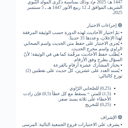
1447 هـ/ 2025 م)، وذلك بمناسبة ذكرى المولد النّبوي
الشريف الموافق لـ 12 ربيع الأنور 1447 هـ ـ 5 سبتمبر
2025.
🟢 إجراءات الاختبار
▪ تمّ اختيار الأحاديث لهذه الدورة حسب الوثيقة المرفقة
لهذا الإعلان، وعددها 35 حديثا.
▪ يُجرى الاختبار على حفظ متن الحديث واسم الصحابي
الراوي واسم مخرج الحديث.
▪ يُطلب حفظ الأحاديث مرقّمة كما هي في الوثيقة؛ لأنّ
السؤال يطرح وفق الأرقام.
▪ يختار المشارك عشرة أرقام بالقرعة
▪ يُسند العدد على عشرين، كلّ حديث على نقطتين (2)
توزع كالتالي:
(0,25) للصّحابي الرّاوي
(1,5) للمتن = يسقط مع كل خطأ (0,5) فإن زادت
الأخطاء على ثلاثة يسند صفر.
(0,25) للتخريج
🟢 الإشراف
▪ يشرف على الاختبارات فروع الجمعية التالية: المرسى