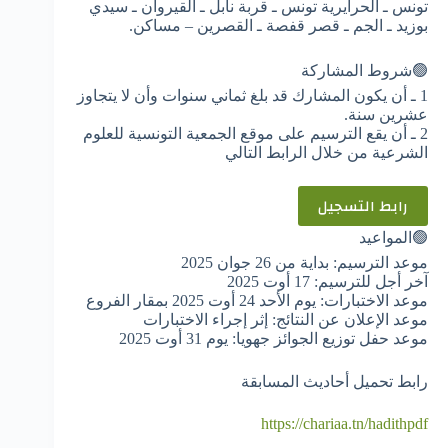
تونس ـ الحرايرية تونس ـ قربة نابل ـ القيروان ـ سيدي
بوزيد ـ الجم ـ قصر قفصة ـ القصرين – مساكن.
🟢شروط المشاركة
1 ـ أن يكون المشارك قد بلغ ثماني سنوات وأن لا يتجاوز
عشرين سنة.
2 ـ أن يقع الترسيم على موقع الجمعية التونسية للعلوم
الشرعية من خلال الرابط التالي
رابط التسجيل
🟢المواعيد
موعد الترسيم: بداية من 26 جوان 2025
آخر أجل للترسيم: 17 أوت 2025
موعد الاختبارات: يوم الأحد 24 أوت 2025 بمقار الفروع
موعد الإعلان عن النتائج: إثر إجراء الاختبارات
موعد حفل توزيع الجوائز جهويا: يوم 31 أوت 2025
رابط تحميل أحاديث المسابقة
https://chariaa.tn/hadithpdf