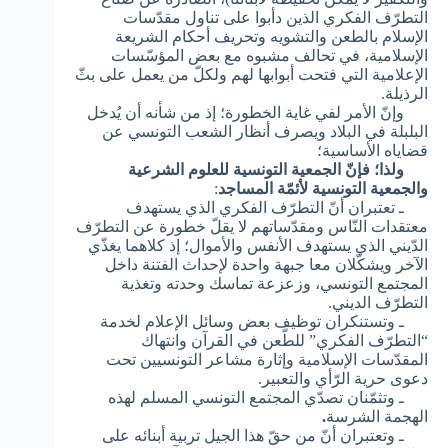
التطرّف الفكري الذين دأبوا على تناول مقدّسات
الإسلام بالطعن والتشويه وتحريف أحكام الشريعة
الإسلامية، في تحالف مشبوه مع بعض المؤسّسات
الإعلامية التي فتحت أبوابها لهم ولكلّ من يعمل على بثّ
الرذيلة.
وإنّ الأمر لفي غاية الخطورة؛ إذ من شأنه أن يُدخل
البلبلة في البلاد ويصرف أنظار الشعب التونسي عن
قضاياه الأساسية؛
ولذا؛
فإنّ الجمعية التونسية للعلوم الشرعية
والجمعية التونسية لأئمّة المساجد
:
ـ تعتبران أنّ التطرّف الفكري الذي يستهدف
معتقدات النّاس ومقدّساتهم لا يقلّ خطورة عن التطرّف
الدّيني الذي يستهدف الأنفس والأموال؛ إذ كلاهما يغذّي
الآخر ويشكّلان معا جبهة واحدة لإحداث الفتنة داخل
المجتمع التونسي، وزعزعة تماسك وحدته وتغذية
التطرّف الديني.
ـ وتستنكران توظيف بعض وسائل الإعلام لخدمة
“التطرّف الفكري” للطّعن في القرآن وانتهاك
المقدّسات الإسلامية وإثارة مشاعر التونسيين تحت
دعوى حرية الرّأي والتعبير.
ـ وتثمّنان تصدّي المجتمع التونسي المسلم لهذه
الهجمة الشرسة
.
ـ وتعتبران أنّ من حقّ هذا الجيل تربية أبنائه على