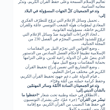
تعاليم الإسلام السمحة وعلى حفظ القرآن الكريم، وتدبّر
معانيه السامية.
وتدعو الجمعيتان كلّ الجهات المسؤولة في البلاد
إلى:
ـ تحميل وسائل الإعلام التي تروّج للتطرّف الفكري
المعادي لمقوّمات هويّة الشعب التونسي عامّة وللقرآن
الكريم خاصّة، مسؤوليته القانونية.
ـ اتخاذ الإجراءات القانونية ضدّ وسائل الإعلام التي
تروّج للشذوذ الجنسي المجرّم في الفصل 230 من
المجلّة الجنائية،
ـ وضع القوانين التي تجرّم النيل من المقدّسات
الإسلامية تطبيقا لأحكام الفصل السادس من الدستور
الذي ينصّ على أنّ الدولة راعية للدين، وعلى التزامها
بحماية المقدّسات ومنع النيل منها،
ـ وضع التشاريع التي تضمن إدراج تحفيظ القرآن
الكريم في مختلف مراحل التعليم،
ـ قيام الدولة على دعم جهود تحفيظ القرآن الكريم،
وحفظ كرامة حملته من أئمّة وقرّاء.
وتدعو الجمعيتان السادة الأئمّة وسائر المهتمّين
بالشأن الديني إلى:
ـ الانطلاق في حملة وطنية تحت شعار
“احفظوا ما
تيسّر من القرآن”
(جزء عمّ)، حتّى يشترك التونسيون
في حفظ هذا النصيب من القرآن الكريم، مع إقامة
الدُّروس لتفسيره كاملا.