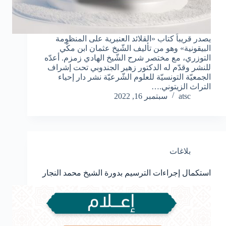
يصدر قريباً كتاب «القلائد العنبرية على المنظومة
البيقونية» وهو من تأليف الشّيخ عثمان ابن مكّي
التوزري، مع مختصر شرح الشّيخ الهادي زمزم. أعدّه
للنشر وقدّم له الدكتور زهير الجندوبي تحت إشراف
الجمعيّة التونسيّة للعلوم الشّرعيّة نشر دار إحياء
التراث الزيتوني.…
atsc
سبتمبر 16, 2022
بلاغات
استكمال إجراءات الترسيم بدورة الشيخ محمد النجار