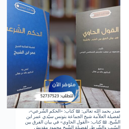
صدر بحمد الله تعالى: 📖 كتاب: «الحكم الشّرعي»،
لفضيلة العلاّمة شيخ الجماعة بتونس سيّدي عمر ابن
الشّيخ. 📖 كتاب: «القول الحاوي» في بيان الفرق بين
السّبب والشّرط، لفضيلة الشّيخ محمود مقديش